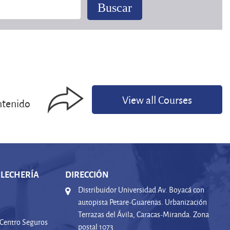
View all Courses
ontenido
 LECHERÍA
DIRECCIÓN
Distribuidor Universidad Av. Boyacá con
autopista Petare-Guarenas. Urbanización
Terrazas del Ávila, Caracas-Miranda. Zona
 Centro Seguros
postal 1073