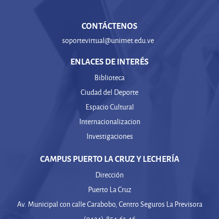
y culturales de la población, cuyo desarrollo
económico y social depende en gran parte, de la
CONTÁCTENOS
existencia de un sistema de transporte terrestre
soportevirtual@unimet.edu.ve
eficiente.
ENLACES DE INTERÉS
Biblioteca
Ciudad del Deporte
Espacio Cultural
Internacionalizacion
Investigaciones
CAMPUS PUERTO LA CRUZ Y LECHERÍA
Dirección
Puerto La Cruz
Av. Municipal con calle Carabobo, Centro Seguros La Previsora
(0424)-854.61.46