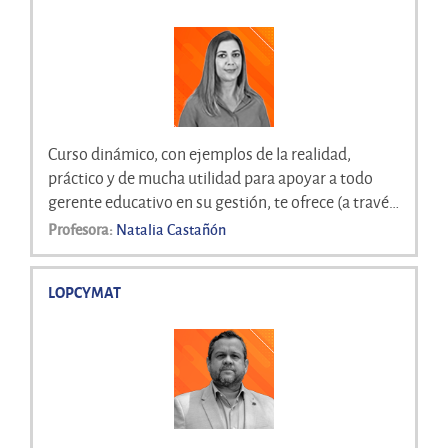
Curso dinámico, con ejemplos de la realidad,
práctico y de mucha utilidad para apoyar a todo
gerente educativo en su gestión, te ofrece (a través
de una estructura novedosa) una visión fresca de
Profesora:
Natalia Castañón
las funciones de un gerente educativo. Además,
abordan diferentes enfoques de cómo gestionar en
LOPCYMAT
materia educativa, pero sobre todo resalta áreas
muy importantes como lo son la comunicación, el
trabajo en equipo y la toma de decisiones.