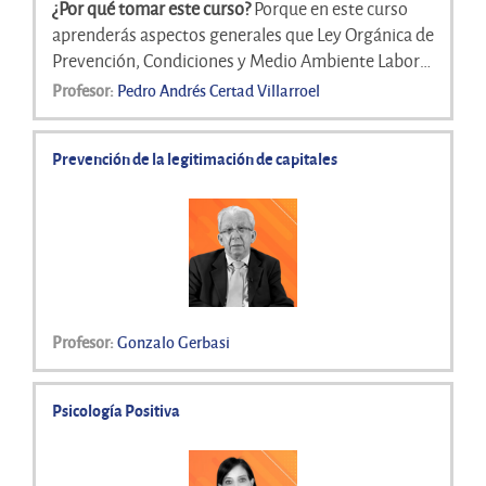
¿Por qué tomar este curso?
Porque en este curso
aprenderás aspectos generales que Ley Orgánica de
Prevención, Condiciones y Medio Ambiente Laboral
(LOPCYMAT) de una manera sencilla, interactiva y
Profesor:
Pedro Andrés Certad Villarroel
multimedia, permitiéndote transferir los
conocimientos y habilidades a tu contexto de
Prevención de la legitimación de capitales
trabajo de una manera casi inmediata, bien sea
desde el rol de empleador como desde el rol de
empleado.
Profesor:
Gonzalo Gerbasi
Psicología Positiva