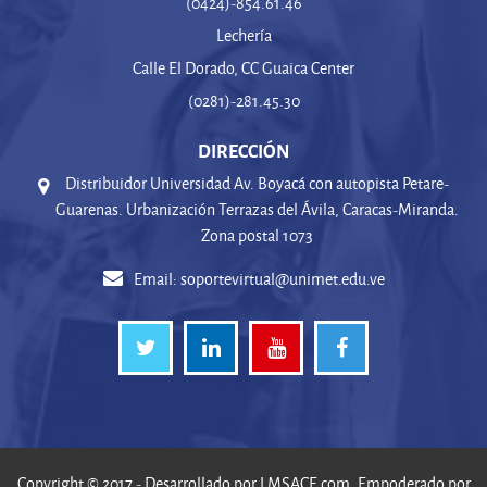
(0424)-854.61.46
Lechería
Calle El Dorado, CC Guaica Center
(0281)-281.45.30
DIRECCIÓN
Distribuidor Universidad Av. Boyacá con autopista Petare-
Guarenas. Urbanización Terrazas del Ávila, Caracas-Miranda.
Zona postal 1073
Email:
soportevirtual@unimet.edu.ve
Copyright © 2017 - Desarrollado por
LMSACE.com
. Empoderado por